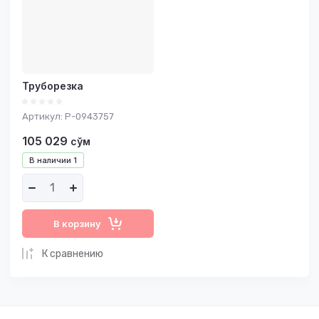
Название - А-Я
Труборезка
Артикул:
P-0943757
105 029
сўм
В наличии
1
В корзину
К сравнению