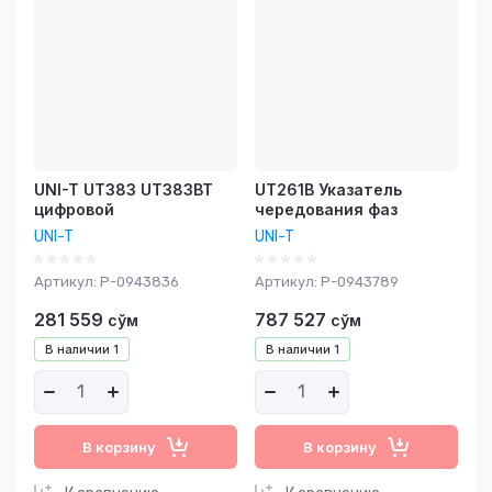
возрастание
Название - Я-А
Название - А-Я
UNI-T UT383 UT383BT
UT261B Указатель
цифровой
чередования фаз
UNI-T
UNI-T
Артикул:
P-0943836
Артикул:
P-0943789
281 559
787 527
сўм
сўм
В наличии
1
В наличии
1
В корзину
В корзину