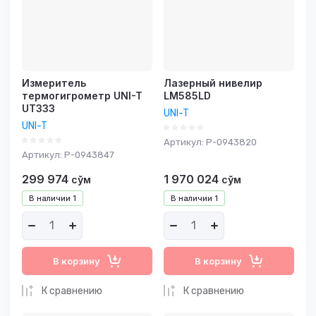
Измеритель
Лазерный нивелир
термогигрометр UNI-T
LM585LD
UT333
UNI-T
UNI-T
Артикул:
P-0943820
Артикул:
P-0943847
299 974
1 970 024
сўм
сўм
В наличии
1
В наличии
1
В корзину
В корзину
К сравнению
К сравнению