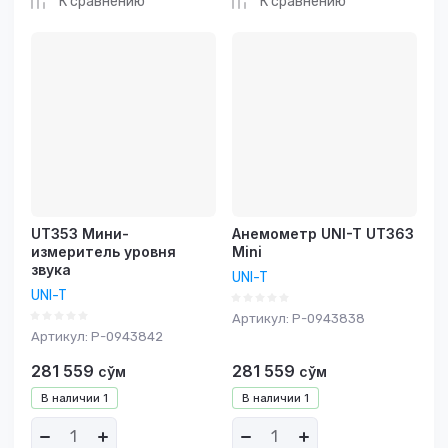
К сравнению
К сравнению
UT353 Мини-
Анемометр UNI-T UT363
измеритель уровня
Mini
звука
UNI-T
UNI-T
Артикул:
P-0943838
Артикул:
P-0943842
281 559
281 559
сўм
сўм
В наличии
1
В наличии
1