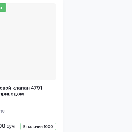
возрастание
а
е - Я-А
е - А-Я
овой клапан 4791
 приводом
19
00
сўм
В наличии
1000