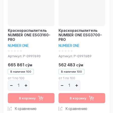
Название - А-Я
Краскораспылитель
Краскораспылитель
NUMBER ONE ESG3160-
NUMBER ONE ESG3700-
PRO
PRO
NUMBER ONE
NUMBER ONE
Артикул:
P-0997690
Артикул:
P-0997689
665 861
562 483
сўм
сўм
В наличии
100
В наличии
100
от 1 по 100
от 1 по 100
В корзину
В корзину
К сравнению
К сравнению