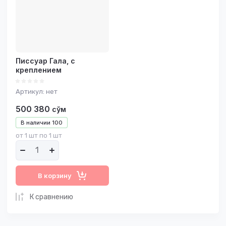
Название - А-Я
Писсуар Гала, с
креплением
Артикул:
нет
500 380
сўм
В наличии
100
от 1 шт по 1 шт
В корзину
К сравнению