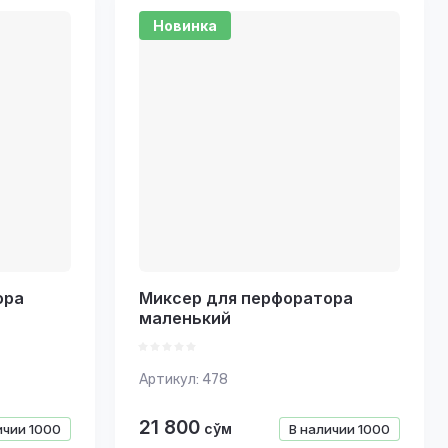
Новинка
ора
Миксер для перфоратора
маленький
Артикул:
478
21 800
сўм
ичии
1000
В наличии
1000