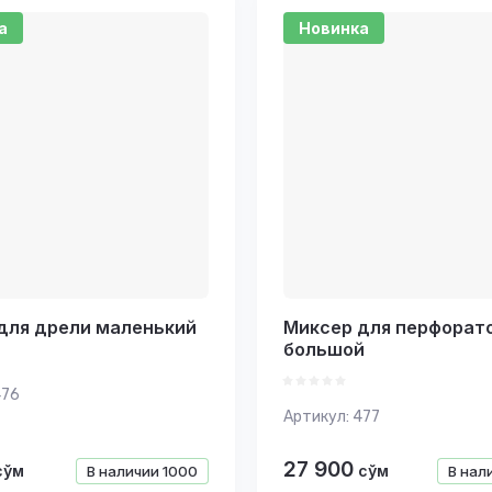
возрастание
а
Новинка
е - Я-А
е - А-Я
для дрели маленький
Миксер для перфорат
большой
76
Артикул:
477
27 900
сўм
сўм
В наличии
1000
В нал