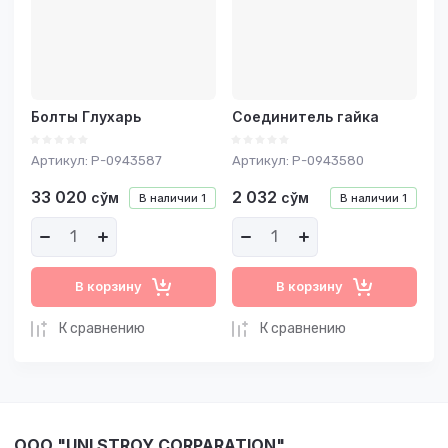
Болты Глухарь
Соединитель гайка
Артикул:
P-0943587
Артикул:
P-0943580
33 020
2 032
сўм
сўм
В наличии
1
В наличии
1
В корзину
В корзину
К сравнению
К сравнению
OOO "UNI STROY CORPARATION"