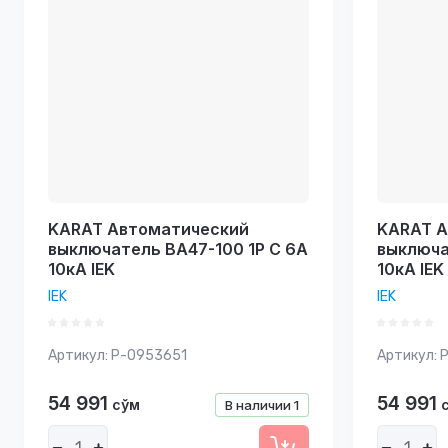
KARAT Автоматический
KARAT А
выключатель ВА47-100 1P C 6А
выключа
10кА IEK
10кА IEK
IEK
IEK
Артикул:
P-0953651
Артикул:
P
54 991
54 991
сўм
В наличии
1