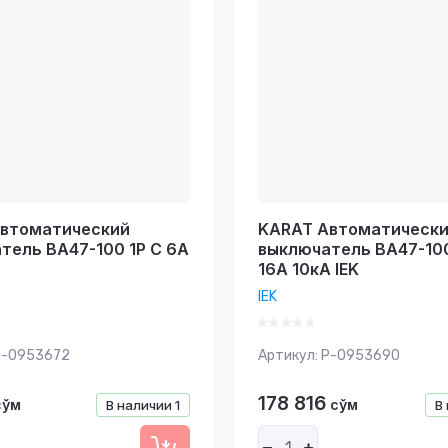
втоматический
KARAT Автоматическ
тель ВА47-100 1P C 6А
выключатель ВА47-100
16А 10кА IEK
IEK
-0953672
Артикул:
P-0953690
178 816
сўм
сўм
В наличии
1
В