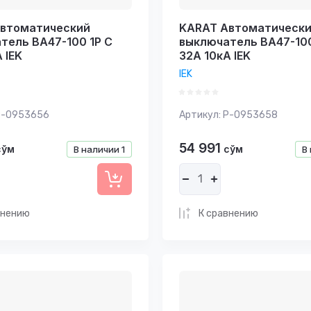
втоматический
KARAT Автоматическ
тель ВА47-100 1P C
выключатель ВА47-100
 IEK
32А 10кА IEK
IEK
-0953656
Артикул:
P-0953658
54 991
сўм
сўм
В наличии
1
В
внению
К сравнению