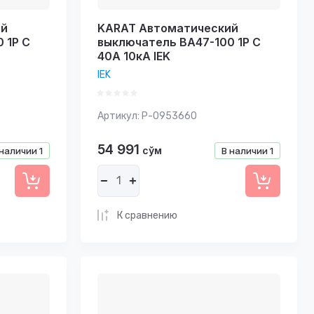
ий
KARAT Автоматический
 1P C
выключатель ВА47-100 1P C
40А 10кА IEK
IEK
Артикул:
P-0953660
54 991
сўм
 наличии
1
В наличии
1
К сравнению