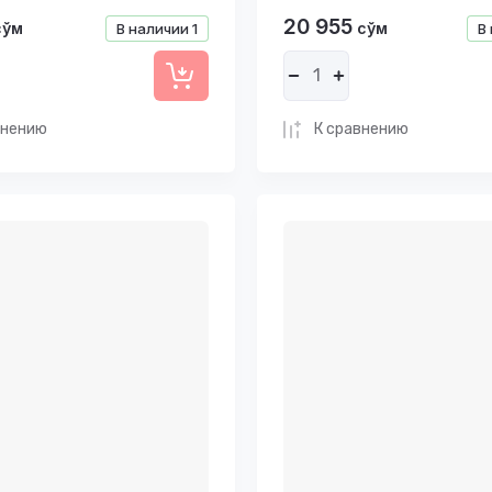
20 955
сўм
сўм
В наличии
1
В
внению
К сравнению