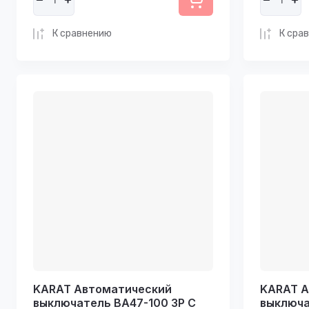
К сравнению
К сра
KARAT Автоматический
KARAT А
выключатель ВА47-100 3P C
выключа