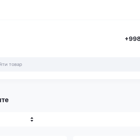
+998
нте
убывание