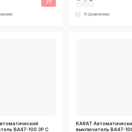
внению
К сравнению
втоматический
KARAT Автоматическ
тель ВА47-100 3P C
выключатель ВА47-100