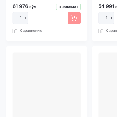
61 976
54 991
сўм
В наличии
1
К сравнению
К сра