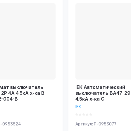
возрастание
е - Я-А
е - А-Я
омат выключатель
IEK Автоматический
2Р 4А 4.5кА х-ка В
выключатель ВА47-29 
2-004-B
4.5кА х-ка С
IEK
-0953524
Артикул:
P-0953077