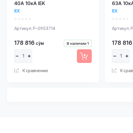
40А 10кА IEK
63А 10кА
IEK
IEK
Артикул:
P-0953714
Артикул:
P
178 816
178 816
сўм
В наличии
1
К сравнению
К сра