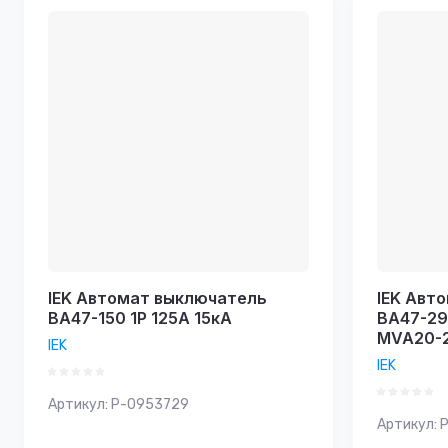
Цена - 
Названи
Названи
IEK Автомат выключатель
IEK Авт
ВА47-150 1Р 125А 15кА
ВА47-29 
MVA20-
IEK
IEK
Артикул:
P-0953729
Артикул:
P