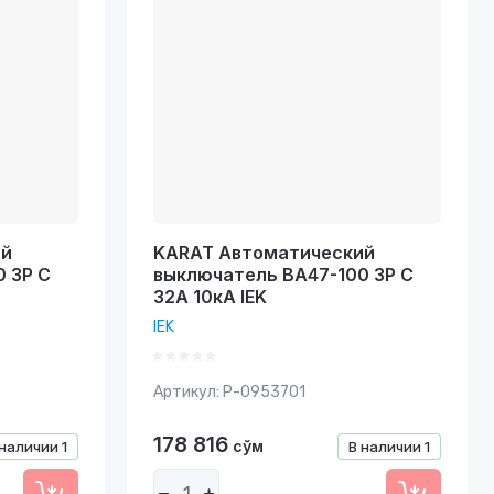
ий
KARAT Автоматический
 3P C
выключатель ВА47-100 3P C
32А 10кА IEK
IEK
Артикул:
P-0953701
178 816
сўм
 наличии
1
В наличии
1