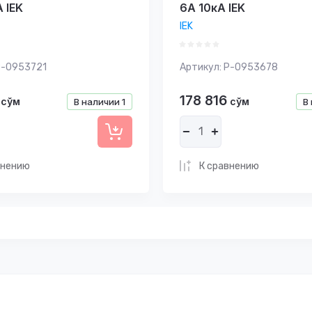
 IEK
6А 10кА IEK
IEK
-0953721
Артикул:
P-0953678
178 816
сўм
сўм
В наличии
1
В
внению
К сравнению