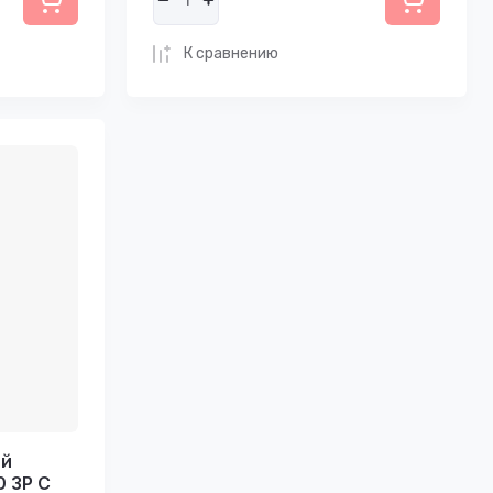
К сравнению
ий
 3P C