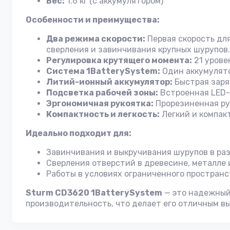
Вес:
1.6 кг (с аккумулятором)
Особенности и преимущества:
Два режима скорости:
Первая скорость для
сверления и завинчивания крупных шурупов.
Регулировка крутящего момента:
21 урове
Система 1BatterySystem:
Один аккумулято
Литий-ионный аккумулятор:
Быстрая заряд
Подсветка рабочей зоны:
Встроенная LED-п
Эргономичная рукоятка:
Прорезиненная ру
Компактность и легкость:
Легкий и компак
Идеально подходит для:
Завинчивания и выкручивания шурупов в раз
Сверления отверстий в древесине, металле 
Работы в условиях ограниченного пространс
Sturm CD3620 1BatterySystem
— это надежный 
производительность, что делает его отличным в