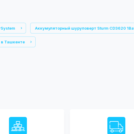
ySystem
Аккумуляторный шуруповерт Sturm CD3620 1Ba
 в Ташкенте