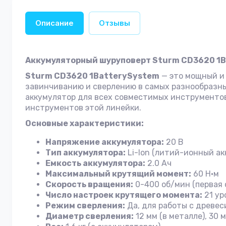
Описание
Отзывы
Аккумуляторный шуруповерт Sturm CD3620 1
Sturm CD3620 1BatterySystem
— это мощный и
завинчиванию и сверлению в самых разнообразн
аккумулятор для всех совместимых инструментов 
инструментов этой линейки.
Основные характеристики:
Напряжение аккумулятора:
20 В
Тип аккумулятора:
Li-Ion (литий-ионный ак
Емкость аккумулятора:
2.0 Ач
Максимальный крутящий момент:
60 Н·м
Скорость вращения:
0-400 об/мин (первая с
Число настроек крутящего момента:
21 ур
Режим сверления:
Да, для работы с древе
Диаметр сверления:
12 мм (в металле), 30 