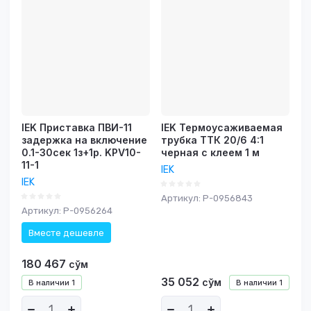
IEK Приставка ПВИ-11
IEK Термоусаживаемая
задержка на включение
трубка ТТК 20/6 4:1
0.1-30сек 1з+1р. KPV10-
черная с клеем 1 м
11-1
IEK
IEK
Артикул:
P-0956843
Артикул:
P-0956264
Вместе дешевле
180 467
сўм
35 052
сўм
В наличии
1
В наличии
1