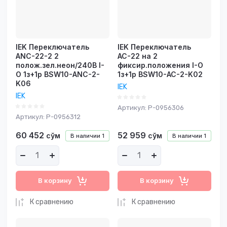
IEK Переключатель
IEK Переключатель
АNС-22-2 2
АС-22 на 2
полож.зел.неон/240В I-
фиксир.положения I-O
O 1з+1р BSW10-ANC-2-
1з+1р BSW10-AC-2-K02
K06
IEK
IEK
Артикул:
P-0956306
Артикул:
P-0956312
60 452
52 959
сўм
сўм
В наличии
1
В наличии
1
В корзину
В корзину
К сравнению
К сравнению