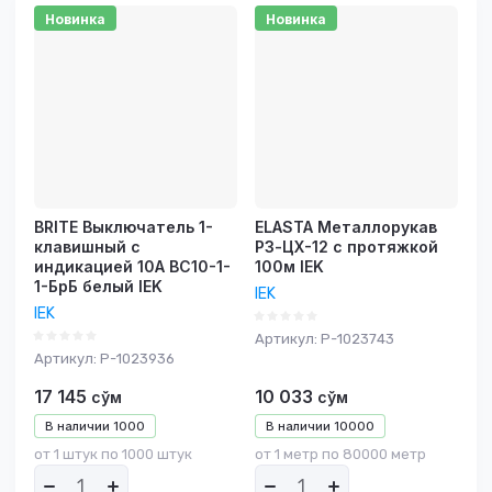
Новинка
Новинка
Цена -
возрастание
Название - Я-А
Название - А-Я
BRITE Выключатель 1-
ELASTA Металлорукав
клавишный с
РЗ-ЦХ-12 с протяжкой
индикацией 10А ВС10-1-
100м IEK
1-БрБ белый IEK
IEK
IEK
Артикул:
P-1023743
Артикул:
P-1023936
17 145
10 033
сўм
сўм
В наличии
1000
В наличии
10000
от 1 штук по 1000 штук
от 1 метр по 80000 метр