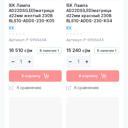
IEK Лампа
IEK Лампа
AD22DS(LED)матрица
AD22DS(LED)матрица
d22мм желтый 230В
d22мм красный 230В
BLS10-ADDS-230-K05
BLS10-ADDS-230-K04
IEK
IEK
Артикул:
P-0955634
Артикул:
P-0955633
16 510
15 240
сўм
сўм
В наличии
1
В наличии
1
В корзину
В корзину
К сравнению
К сравнению