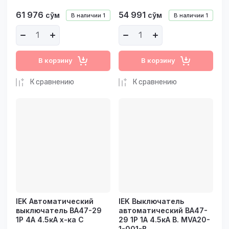
61 976
54 991
сўм
сўм
В наличии
1
В наличии
1
В корзину
В корзину
К сравнению
К сравнению
IEK Автоматический
IEK Выключатель
выключатель ВА47-29
автоматический ВА47-
1Р 4А 4.5кА х-ка С
29 1Р 1А 4.5кА В. MVA20-
1-001-B