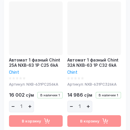
Цена -
возрастание
Название - Я-А
Название - А-Я
Автомат 1 фазный Chint
Автомат 1 фазный Chint
25A NXB-63 1P C25 6kA
32A NXB-63 1P C32 6kA
Chint
Chint
Артикул:
NXB-631PC256kA
Артикул:
NXB-631PC326kA
16 002
14 986
сўм
сўм
В наличии
1
В наличии
1
В корзину
В корзину