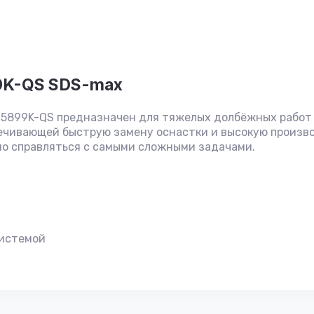
9K-QS SDS-max
5899K-QS предназначен для тяжелых долбёжных работ п
печивающей быструю замену оснастки и высокую произв
вно справляться с самыми сложными задачами.
системой