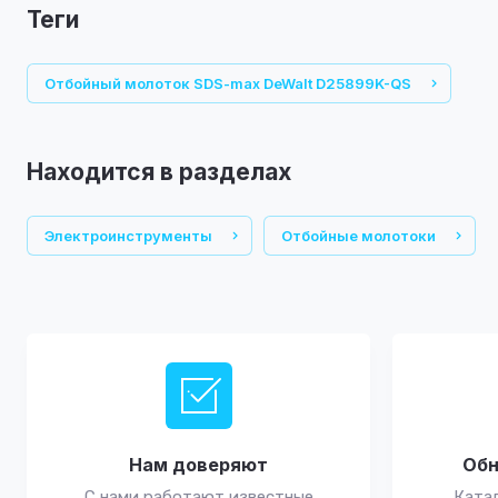
теги
Отбойный молоток SDS-max DeWalt D25899K-QS
Находится в разделах
Электроинструменты
Отбойные молотоки
Нам доверяют
Обн
С нами работают известные
Катал