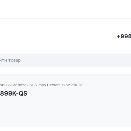
+998
ойный молоток SDS-max DeWalt D25899K-QS
5899K-QS